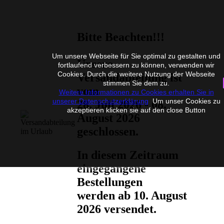
Bitte Beachten!!!
Um unsere Webseite für Sie optimal zu gestalten und
Unsere
fortlaufend verbessern zu können, verwenden wir
Cookies. Durch die weitere Nutzung der Webseite
Versandabteilung ist
stimmen Sie dem zu.
vom
Weitere Informationen zu Cookies erhalten Sie in
unserer Datenschutzerklärung
Um unser Cookies zu
28. Juli 2026 - 08.
akzeptieren klicken sie auf den close Button
August 2026
geschlossen.
In diesem Zeitraum
eingegangene
Bestellungen
werden ab 10. August
2026 versendet.