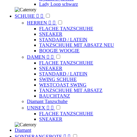
Lady Loop schwarz
SCHUHE


HERREN


FLACHE TANZSCHUHE
SNEAKER
STANDARD / LATEIN
TANZSCHUHE MIT ABSATZ NEU
BOOGIE WOOGIE
DAMEN


FLACHE TANZSCHUHE
SNEAKER
STANDARD / LATEIN
SWING SCHUHE
WESTCOAST SWING
TANZSCHUHE MIT ABSATZ
BAUCHTANZ
Diamant Tanzschuhe
UNISEX


FLACHE TANZSCHUHE
SNEAKER
Diamant
SONDERANGEBOTE

