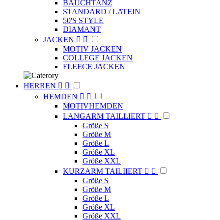
BAUCHTANZ
STANDARD / LATEIN
50'S STYLE
DIAMANT
JACKEN


MOTIV JACKEN
COLLEGE JACKEN
FLEECE JACKEN
HERREN


HEMDEN


MOTIVHEMDEN
LANGARM TAILLIERT


Größe S
Größe M
Größe L
Größe XL
Größe XXL
KURZARM TAILIIERT


Größe S
Größe M
Größe L
Größe XL
Größe XXL