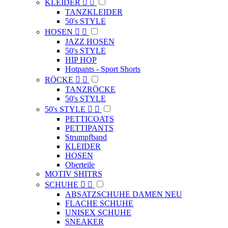
KLEIDER


TANZKLEIDER
50's STYLE
HOSEN


JAZZ HOSEN
50's STYLE
HIP HOP
Hotpants - Sport Shorts
RÖCKE


TANZRÖCKE
50's STYLE
50's STYLE


PETTICOATS
PETTIPANTS
Strumpfband
KLEIDER
HOSEN
Oberteile
MOTIV SHITRS
SCHUHE


ABSATZSCHUHE DAMEN NEU
FLACHE SCHUHE
UNISEX SCHUHE
SNEAKER