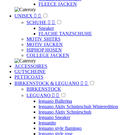
FLEECE JACKEN
UNISEX


SCHUHE


Sneaker
FLACHE TANZSCHUHE
MOTIV SHITRS
MOTIV JACKEN
HIPHOP HOSEN
COLLEGE JACKEN
ACCESSOIRES
GUTSCHEINE
PETTICOATS
BIRKENSTOCK & LEGUANO


BIRKENSTOCK
LEGUANO


leguano Ballerina
leguano Aktiv Schnürschuh Winteredition
leguano Aktiv Schnürschuh
leguano Sneaker
leguanito
leguano style flamingo
leguano style rose