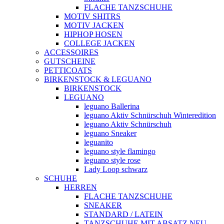
FLACHE TANZSCHUHE
MOTIV SHITRS
MOTIV JACKEN
HIPHOP HOSEN
COLLEGE JACKEN
ACCESSOIRES
GUTSCHEINE
PETTICOATS
BIRKENSTOCK & LEGUANO
BIRKENSTOCK
LEGUANO
leguano Ballerina
leguano Aktiv Schnürschuh Winteredition
leguano Aktiv Schnürschuh
leguano Sneaker
leguanito
leguano style flamingo
leguano style rose
Lady Loop schwarz
SCHUHE
HERREN
FLACHE TANZSCHUHE
SNEAKER
STANDARD / LATEIN
TANZSCHUHE MIT ABSATZ NEU