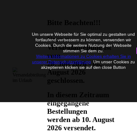
Bitte Beachten!!!
Um unsere Webseite für Sie optimal zu gestalten und
Unsere
fortlaufend verbessern zu können, verwenden wir
Cookies. Durch die weitere Nutzung der Webseite
Versandabteilung ist
stimmen Sie dem zu.
vom
Weitere Informationen zu Cookies erhalten Sie in
unserer Datenschutzerklärung
Um unser Cookies zu
28. Juli 2026 - 08.
akzeptieren klicken sie auf den close Button
August 2026
geschlossen.
In diesem Zeitraum
eingegangene
Bestellungen
werden ab 10. August
2026 versendet.