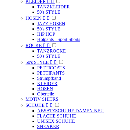
KLEIDER


TANZKLEIDER
50's STYLE
HOSEN


JAZZ HOSEN
50's STYLE
HIP HOP
Hotpants - Sport Shorts
RÖCKE


TANZRÖCKE
50's STYLE
50's STYLE


PETTICOATS
PETTIPANTS
Strumpfband
KLEIDER
HOSEN
Oberteile
MOTIV SHITRS
SCHUHE


ABSATZSCHUHE DAMEN NEU
FLACHE SCHUHE
UNISEX SCHUHE
SNEAKER