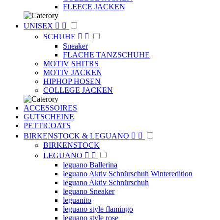
FLEECE JACKEN
UNISEX


SCHUHE


Sneaker
FLACHE TANZSCHUHE
MOTIV SHITRS
MOTIV JACKEN
HIPHOP HOSEN
COLLEGE JACKEN
ACCESSOIRES
GUTSCHEINE
PETTICOATS
BIRKENSTOCK & LEGUANO


BIRKENSTOCK
LEGUANO


leguano Ballerina
leguano Aktiv Schnürschuh Winteredition
leguano Aktiv Schnürschuh
leguano Sneaker
leguanito
leguano style flamingo
leguano style rose