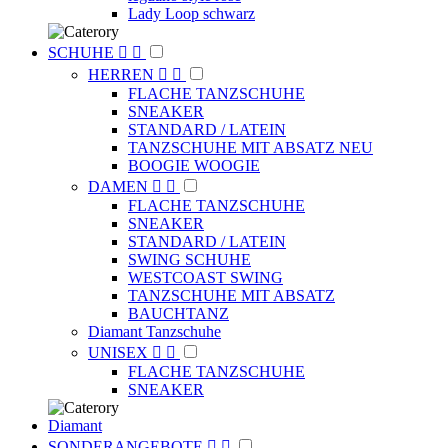
Lady Loop schwarz
SCHUHE


HERREN


FLACHE TANZSCHUHE
SNEAKER
STANDARD / LATEIN
TANZSCHUHE MIT ABSATZ NEU
BOOGIE WOOGIE
DAMEN


FLACHE TANZSCHUHE
SNEAKER
STANDARD / LATEIN
SWING SCHUHE
WESTCOAST SWING
TANZSCHUHE MIT ABSATZ
BAUCHTANZ
Diamant Tanzschuhe
UNISEX


FLACHE TANZSCHUHE
SNEAKER
Diamant
SONDERANGEBOTE

