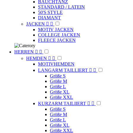
BAUCHTANZ
STANDARD / LATEIN
50'S STYLE
DIAMANT
JACKEN


MOTIV JACKEN
COLLEGE JACKEN
FLEECE JACKEN
HERREN


HEMDEN


MOTIVHEMDEN
LANGARM TAILLIERT


Größe S
Größe M
Größe L
Größe XL
Größe XXL
KURZARM TAILIIERT


Größe S
Größe M
Größe L
Größe XL
Größe XXL