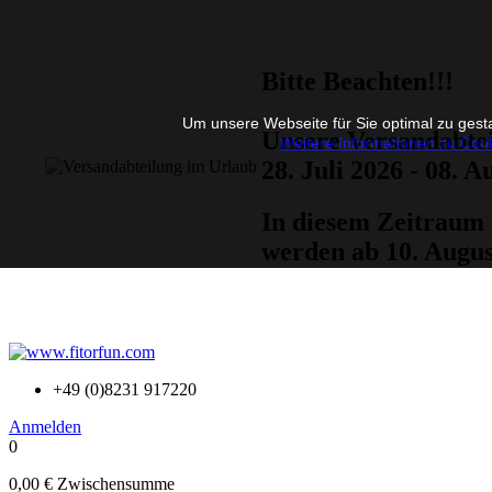
Bitte Beachten!!!
Um unsere Webseite für Sie optimal zu gest
Unsere Versandabtei
Weitere Informationen zu Cook
28. Juli 2026 - 08. A
In diesem Zeitraum 
werden ab 10. Augus
+49 (0)8231 917220
Anmelden
0
0,00 €
Zwischensumme