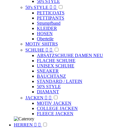
50's STYLE
50's STYLE


PETTICOATS
PETTIPANTS
Strumpfband
KLEIDER
HOSEN
Oberteile
MOTIV SHITRS
SCHUHE


ABSATZSCHUHE DAMEN NEU
FLACHE SCHUHE
UNISEX SCHUHE
SNEAKER
BAUCHTANZ
STANDARD / LATEIN
50'S STYLE
DIAMANT
JACKEN


MOTIV JACKEN
COLLEGE JACKEN
FLEECE JACKEN
HERREN

