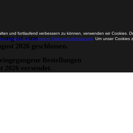
alten und fortlaufend verbessern zu können, verwenden wir Cookies. 
lung ist vom
ies erhalten Sie in unserer Datenschutzerklärung
Um unser Cookies zu 
ugust 2026 geschlossen.
eingegangene Bestellungen
t 2026 versendet.