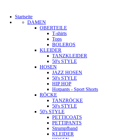
Startseite
DAMEN
OBERTEILE
T-shirts
Tops
BOLEROS
KLEIDER
TANZKLEIDER
50's STYLE
HOSEN
JAZZ HOSEN
50's STYLE
HIP HOP
Hotpants - Sport Shorts
RÖCKE
TANZRÖCKE
50's STYLE
50's STYLE
PETTICOATS
PETTIPANTS
Strumpfband
KLEIDER