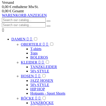
Versand
0,00 €
enthaltene MwSt.
0,00 €
Gesamt
WARENKORB ANZEIGEN

DAMEN


OBERTEILE


T-shirts
Tops
BOLEROS
KLEIDER


TANZKLEIDER
50's STYLE
HOSEN


JAZZ HOSEN
50's STYLE
HIP HOP
Hotpants - Sport Shorts
RÖCKE


TANZRÖCKE