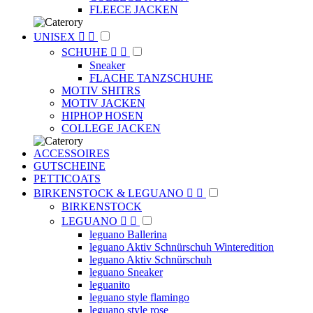
FLEECE JACKEN
UNISEX


SCHUHE


Sneaker
FLACHE TANZSCHUHE
MOTIV SHITRS
MOTIV JACKEN
HIPHOP HOSEN
COLLEGE JACKEN
ACCESSOIRES
GUTSCHEINE
PETTICOATS
BIRKENSTOCK & LEGUANO


BIRKENSTOCK
LEGUANO


leguano Ballerina
leguano Aktiv Schnürschuh Winteredition
leguano Aktiv Schnürschuh
leguano Sneaker
leguanito
leguano style flamingo
leguano style rose