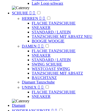
Lady Loop schwarz
SCHUHE


HERREN


FLACHE TANZSCHUHE
SNEAKER
STANDARD / LATEIN
TANZSCHUHE MIT ABSATZ NEU
BOOGIE WOOGIE
DAMEN


FLACHE TANZSCHUHE
SNEAKER
STANDARD / LATEIN
SWING SCHUHE
WESTCOAST SWING
TANZSCHUHE MIT ABSATZ
BAUCHTANZ
Diamant Tanzschuhe
UNISEX


FLACHE TANZSCHUHE
SNEAKER
Diamant
SONDERANGEBOTE

