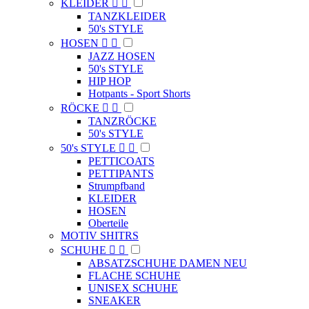
KLEIDER


TANZKLEIDER
50's STYLE
HOSEN


JAZZ HOSEN
50's STYLE
HIP HOP
Hotpants - Sport Shorts
RÖCKE


TANZRÖCKE
50's STYLE
50's STYLE


PETTICOATS
PETTIPANTS
Strumpfband
KLEIDER
HOSEN
Oberteile
MOTIV SHITRS
SCHUHE


ABSATZSCHUHE DAMEN NEU
FLACHE SCHUHE
UNISEX SCHUHE
SNEAKER