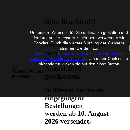
Bitte Beachten!!!
Um unsere Webseite für Sie optimal zu gestalten und
Unsere
fortlaufend verbessern zu können, verwenden wir
Cookies. Durch die weitere Nutzung der Webseite
Versandabteilung ist
stimmen Sie dem zu.
vom
Weitere Informationen zu Cookies erhalten Sie in
unserer Datenschutzerklärung
Um unser Cookies zu
28. Juli 2026 - 08.
akzeptieren klicken sie auf den close Button
August 2026
geschlossen.
In diesem Zeitraum
eingegangene
Bestellungen
werden ab 10. August
2026 versendet.