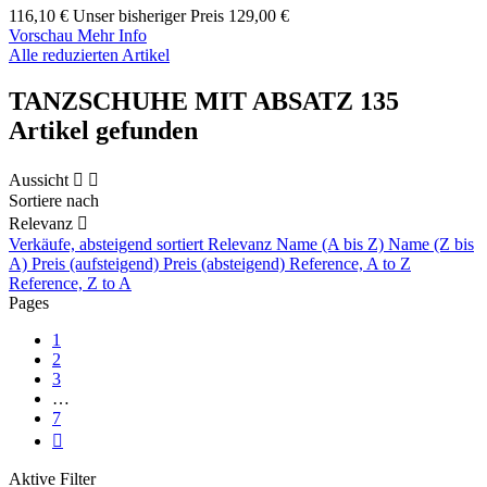
116,10 €
Unser bisheriger Preis
129,00 €
Vorschau
Mehr Info
Alle reduzierten Artikel
TANZSCHUHE MIT ABSATZ
135
Artikel gefunden
Aussicht


Sortiere nach
Relevanz

Verkäufe, absteigend sortiert
Relevanz
Name (A bis Z)
Name (Z bis
A)
Preis (aufsteigend)
Preis (absteigend)
Reference, A to Z
Reference, Z to A
Pages
1
2
3
…
7

Aktive Filter