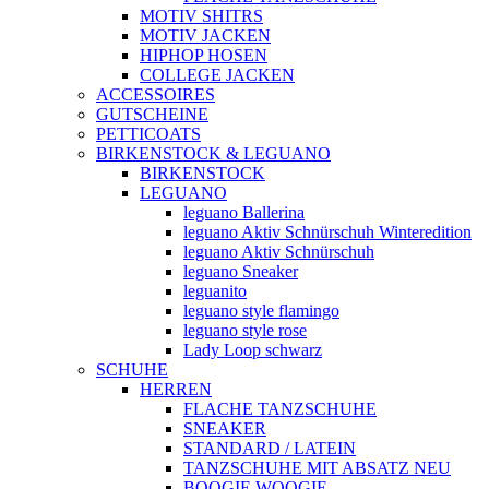
MOTIV SHITRS
MOTIV JACKEN
HIPHOP HOSEN
COLLEGE JACKEN
ACCESSOIRES
GUTSCHEINE
PETTICOATS
BIRKENSTOCK & LEGUANO
BIRKENSTOCK
LEGUANO
leguano Ballerina
leguano Aktiv Schnürschuh Winteredition
leguano Aktiv Schnürschuh
leguano Sneaker
leguanito
leguano style flamingo
leguano style rose
Lady Loop schwarz
SCHUHE
HERREN
FLACHE TANZSCHUHE
SNEAKER
STANDARD / LATEIN
TANZSCHUHE MIT ABSATZ NEU
BOOGIE WOOGIE