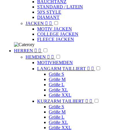
BAUCHTANZ
STANDARD / LATEIN
50'S STYLE
DIAMANT
JACKEN


MOTIV JACKEN
COLLEGE JACKEN
FLEECE JACKEN
HERREN


HEMDEN


MOTIVHEMDEN
LANGARM TAILLIERT


Größe S
Größe M
Größe L
Größe XL
Größe XXL
KURZARM TAILIIERT


Größe S
Größe M
Größe L
Größe XL
Größe XXL