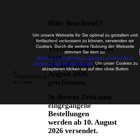
Bitte Beachten!!!
Um unsere Webseite für Sie optimal zu gestalten und
Unsere
fortlaufend verbessern zu können, verwenden wir
Cookies. Durch die weitere Nutzung der Webseite
Versandabteilung ist
stimmen Sie dem zu.
vom
Weitere Informationen zu Cookies erhalten Sie in
unserer Datenschutzerklärung
Um unser Cookies zu
28. Juli 2026 - 08.
akzeptieren klicken sie auf den close Button
August 2026
geschlossen.
In diesem Zeitraum
eingegangene
Bestellungen
werden ab 10. August
2026 versendet.