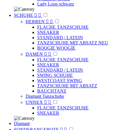
Lady Loop schwarz
SCHUHE


HERREN


FLACHE TANZSCHUHE
SNEAKER
STANDARD / LATEIN
TANZSCHUHE MIT ABSATZ NEU
BOOGIE WOOGIE
DAMEN


FLACHE TANZSCHUHE
SNEAKER
STANDARD / LATEIN
SWING SCHUHE
WESTCOAST SWING
TANZSCHUHE MIT ABSATZ
BAUCHTANZ
Diamant Tanzschuhe
UNISEX


FLACHE TANZSCHUHE
SNEAKER
Diamant
SONDERANGEBOTE

