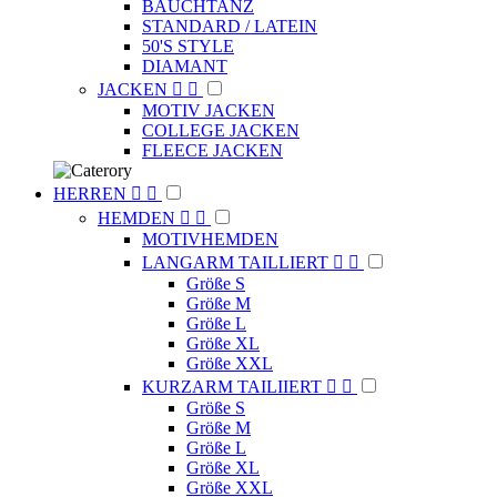
BAUCHTANZ
STANDARD / LATEIN
50'S STYLE
DIAMANT
JACKEN


MOTIV JACKEN
COLLEGE JACKEN
FLEECE JACKEN
HERREN


HEMDEN


MOTIVHEMDEN
LANGARM TAILLIERT


Größe S
Größe M
Größe L
Größe XL
Größe XXL
KURZARM TAILIIERT


Größe S
Größe M
Größe L
Größe XL
Größe XXL