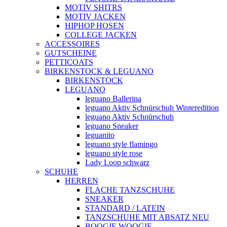
MOTIV SHITRS
MOTIV JACKEN
HIPHOP HOSEN
COLLEGE JACKEN
ACCESSOIRES
GUTSCHEINE
PETTICOATS
BIRKENSTOCK & LEGUANO
BIRKENSTOCK
LEGUANO
leguano Ballerina
leguano Aktiv Schnürschuh Winteredition
leguano Aktiv Schnürschuh
leguano Sneaker
leguanito
leguano style flamingo
leguano style rose
Lady Loop schwarz
SCHUHE
HERREN
FLACHE TANZSCHUHE
SNEAKER
STANDARD / LATEIN
TANZSCHUHE MIT ABSATZ NEU
BOOGIE WOOGIE