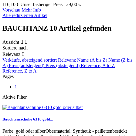
116,10 €
Unser bisheriger Preis
129,00 €
Vorschau
Mehr Info
Alle reduzierten Artikel
BAUCHTANZ
10 Artikel gefunden
Aussicht


Sortiere nach
Relevanz

Verkäufe, absteigend sortiert
Relevanz
Name (A bis Z)
Name (Z bis
A)
Preis (aufsteigend)
Preis (absteigend)
Reference, A to Z
Reference, Z to A
Pages
1
Aktive Filter
Bauchtanzschuhe 6310 gold...
Farbe: gold oder silberObermaterial: Synthetik - paillettenbestickt