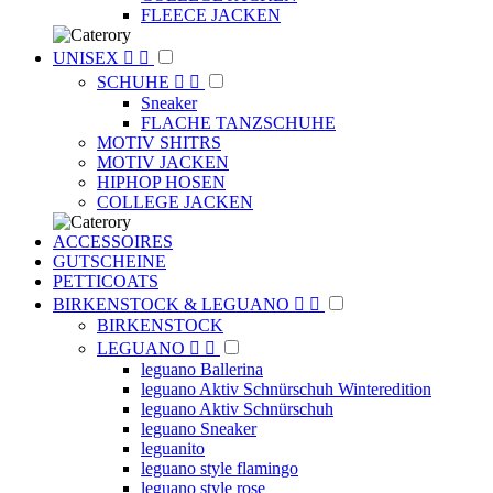
FLEECE JACKEN
UNISEX


SCHUHE


Sneaker
FLACHE TANZSCHUHE
MOTIV SHITRS
MOTIV JACKEN
HIPHOP HOSEN
COLLEGE JACKEN
ACCESSOIRES
GUTSCHEINE
PETTICOATS
BIRKENSTOCK & LEGUANO


BIRKENSTOCK
LEGUANO


leguano Ballerina
leguano Aktiv Schnürschuh Winteredition
leguano Aktiv Schnürschuh
leguano Sneaker
leguanito
leguano style flamingo
leguano style rose