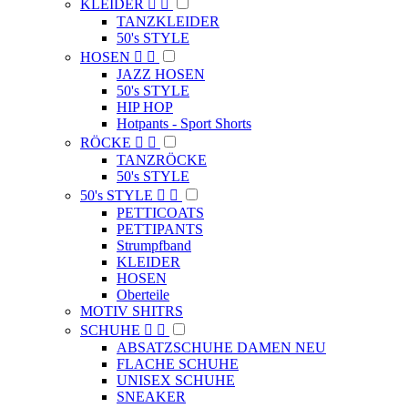
KLEIDER


TANZKLEIDER
50's STYLE
HOSEN


JAZZ HOSEN
50's STYLE
HIP HOP
Hotpants - Sport Shorts
RÖCKE


TANZRÖCKE
50's STYLE
50's STYLE


PETTICOATS
PETTIPANTS
Strumpfband
KLEIDER
HOSEN
Oberteile
MOTIV SHITRS
SCHUHE


ABSATZSCHUHE DAMEN NEU
FLACHE SCHUHE
UNISEX SCHUHE
SNEAKER