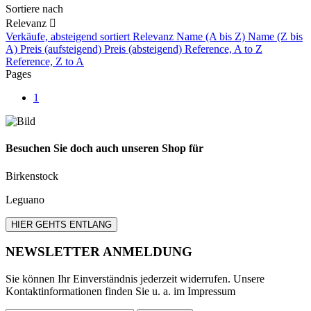
Sortiere nach
Relevanz

Verkäufe, absteigend sortiert
Relevanz
Name (A bis Z)
Name (Z bis
A)
Preis (aufsteigend)
Preis (absteigend)
Reference, A to Z
Reference, Z to A
Pages
1
Besuchen Sie doch auch unseren Shop für
Birkenstock
Leguano
HIER GEHTS ENTLANG
NEWSLETTER ANMELDUNG
Sie können Ihr Einverständnis jederzeit widerrufen. Unsere
Kontaktinformationen finden Sie u. a. im Impressum