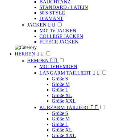
BAUCHTANZ
STANDARD / LATEIN
50'S STYLE
DIAMANT
JACKEN


MOTIV JACKEN
COLLEGE JACKEN
FLEECE JACKEN
HERREN


HEMDEN


MOTIVHEMDEN
LANGARM TAILLIERT


Größe S
Größe M
Größe L
Größe XL
Größe XXL
KURZARM TAILIIERT


Größe S
Größe M
Größe L
Größe XL
Größe XXL