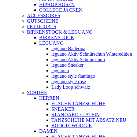
HIPHOP HOSEN
COLLEGE JACKEN
ACCESSOIRES
GUTSCHEINE
PETTICOATS
BIRKENSTOCK & LEGUANO
BIRKENSTOCK
LEGUANO
leguano Ballerina
leguano Aktiv Schnürschuh Winteredition
leguano Aktiv Schnürschuh
leguano Sneaker
leguanito
leguano style flamingo
leguano style rose
Lady Loop schwarz
SCHUHE
HERREN
FLACHE TANZSCHUHE
SNEAKER
STANDARD / LATEIN
TANZSCHUHE MIT ABSATZ NEU
BOOGIE WOOGIE
DAMEN
FLACHE TANZSCHUHE