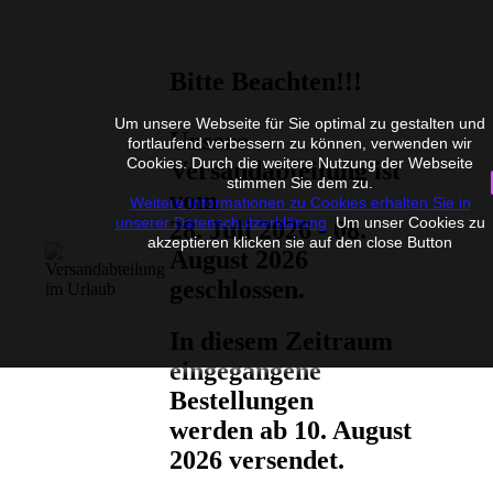
Bitte Beachten!!!
Um unsere Webseite für Sie optimal zu gestalten und
Unsere
fortlaufend verbessern zu können, verwenden wir
Cookies. Durch die weitere Nutzung der Webseite
Versandabteilung ist
stimmen Sie dem zu.
vom
Weitere Informationen zu Cookies erhalten Sie in
unserer Datenschutzerklärung
Um unser Cookies zu
28. Juli 2026 - 08.
akzeptieren klicken sie auf den close Button
August 2026
geschlossen.
In diesem Zeitraum
eingegangene
Bestellungen
werden ab 10. August
2026 versendet.