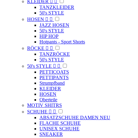
KLEIDER


TANZKLEIDER
50's STYLE
HOSEN


JAZZ HOSEN
50's STYLE
HIP HOP
Hotpants - Sport Shorts
RÖCKE


TANZRÖCKE
50's STYLE
50's STYLE


PETTICOATS
PETTIPANTS
Strumpfband
KLEIDER
HOSEN
Oberteile
MOTIV SHITRS
SCHUHE


ABSATZSCHUHE DAMEN NEU
FLACHE SCHUHE
UNISEX SCHUHE
SNEAKER