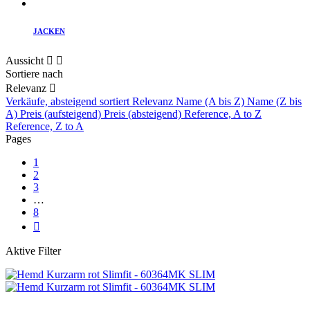
JACKEN
Aussicht


Sortiere nach
Relevanz

Verkäufe, absteigend sortiert
Relevanz
Name (A bis Z)
Name (Z bis
A)
Preis (aufsteigend)
Preis (absteigend)
Reference, A to Z
Reference, Z to A
Pages
1
2
3
…
8

Aktive Filter