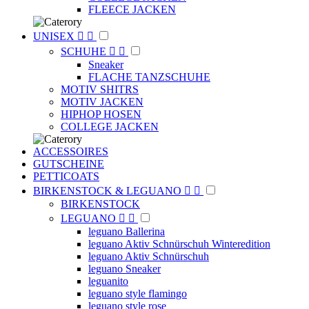
FLEECE JACKEN
UNISEX


SCHUHE


Sneaker
FLACHE TANZSCHUHE
MOTIV SHITRS
MOTIV JACKEN
HIPHOP HOSEN
COLLEGE JACKEN
ACCESSOIRES
GUTSCHEINE
PETTICOATS
BIRKENSTOCK & LEGUANO


BIRKENSTOCK
LEGUANO


leguano Ballerina
leguano Aktiv Schnürschuh Winteredition
leguano Aktiv Schnürschuh
leguano Sneaker
leguanito
leguano style flamingo
leguano style rose