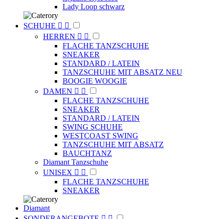
Lady Loop schwarz
SCHUHE


HERREN


FLACHE TANZSCHUHE
SNEAKER
STANDARD / LATEIN
TANZSCHUHE MIT ABSATZ NEU
BOOGIE WOOGIE
DAMEN


FLACHE TANZSCHUHE
SNEAKER
STANDARD / LATEIN
SWING SCHUHE
WESTCOAST SWING
TANZSCHUHE MIT ABSATZ
BAUCHTANZ
Diamant Tanzschuhe
UNISEX


FLACHE TANZSCHUHE
SNEAKER
Diamant
SONDERANGEBOTE

