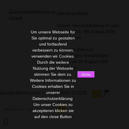
Bitte Beachten!!!
Unsere Versandabteilung ist vom
28. Juli 2026 - 08. August 2026
Um unsere Webseite für
geschlossen.
Sie optimal zu gestalten
und fortlaufend
In diesem Zeitraum
verbessern zu können,
eingegangene Bestellungen
verwenden wir Cookies.
werden ab 10. August 2026
Durch die weitere
versendet.
Nutzung der Webseite
stimmen Sie dem zu.
close
Weitere Informationen zu
Cookies erhalten Sie in
0
unserer
+49 (0)8231 917220
Datenschutzerklärung
Um unser Cookies zu
akzeptieren klicken sie
auf den close Button
